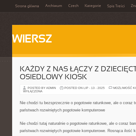
Archiwum
Czech
Kategorie
Zn
Strona główna
Spis Treści
WIERSZ
KAŻDY Z NAS ŁĄCZY Z DZIECIĘ
OSIEDLOWY KIOSK
POSTED BY ADMIN
POSTED ON LIP - 13 - 2025
MOŻLIWOŚĆ 
WYŁĄCZONA
Nie chodzi tu bezsprzecznie o pogotowie ratunkowe, ale o coraz t
państwach rozwiniętych pogotowie komputerowe
Nie chodzi tutaj naturalnie o pogotowie ratunkowe, ale o coraz bar
państwach rozwiniętych pogotowie komputerowe. Rosnąca ilość k