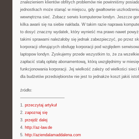
znalezieniem klientów obfitych problemów nie powinniśmy posiada
jednostkach może stanąć w miejscu, gdy gwałtownie uszkodzeniu
wewnętrzna sieć. Zobacz serwis komputerow londyn. Jeszcze gor
kilka awarii się na siebie nakłada. W takim razie naprawa kompute
to dosyć znaczny wydatek, który wynieść ma prawo nawet powyże
takimi sprawami należałoby się jednak zabezpieczyć, po przez sk
korporacji oferujących obsługę korporacji pod względem serwiso
laptopow londyn. Zyskujemy przede wszystkim to, że za wszelkie
zapłacić stałą opłatę abonamentową, którą uwzględnimy w miesi
funkcjonowania korporacji. Jej wielkość zależy od wielkości sieci
dla budżetów przedsiębiorstw nie jest to jednakże koszt jakiś istot
źródło:
———————————
1.
przeczytaj artykuł
2.
zapoznaj się
3.
przejdź dalej
4.
http://az-law.de
5.
http://aziendalamaddalena.com