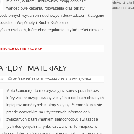
miejsce, w której użytkownicy mogą odnaleźć
niszy. A wła
personal bra
wartościowe kazania, rozważania oraz teksty
 codziennych wydarzeń i duchowych doświadczeń. Kategorie
ościelne i Wspólnoty i Ruchy Kościelne.
ślą o osobach, które chcą regularnie czytać treści niosące
ABIEGACH KOSMETYCZNYCH
PĘDY I MATERIAŁY
INNOWACYJNE
026
MOŻLIWOŚĆ KOMENTOWANIA
ZOSTAŁA WYŁĄCZONA
NAPĘDY
I
MATERIAŁY
Moto Concierge to motoryzacyjny serwis poradnikowy,
który został przygotowany z myślą o osobach chcących
lepiej rozumieć rynek motoryzacyjny. Strona skupia się
przede wszystkim na użytecznych informacjach
związanych z utrzymaniem samochodów, zwłaszcza
tych dostępnych na rynku używanym. To miejsce, w
rady przydatne zarówno przed zakupem auta, jak i podczas