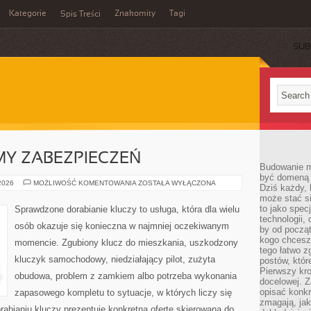
Kategorie
Znakomity
Tagi
Spis Treści
SUB
MY ZABEZPIECZEŃ
Budowanie ma
być domeną 
ALARMY
 2026
MOŻLIWOŚĆ KOMENTOWANIA
ZOSTAŁA WYŁĄCZONA
Dziś każdy, 
I
może stać si
SYSTEMY
ZABEZPIECZEŃ
to jako spec
Sprawdzone dorabianie kluczy to usługa, która dla wielu
technologii,
osób okazuje się konieczna w najmniej oczekiwanym
by od począt
kogo chcesz
momencie. Zgubiony klucz do mieszkania, uszkodzony
tego łatwo 
kluczyk samochodowy, niedziałający pilot, zużyta
postów, któr
Pierwszy kro
obudowa, problem z zamkiem albo potrzeba wykonania
docelowej. Z
opisać konkr
zapasowego kompletu to sytuacje, w których liczy się
zmagają, jak
abianiu kluczy prezentuje konkretną ofertę skierowaną do