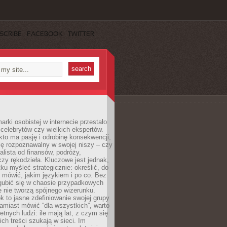
SCRIBE
FACEBOOK
TWITTER
rki osobistej w internecie przestało
celebrytów czy wielkich ekspertów.
kto ma pasję i odrobinę konsekwencji,
ę rozpoznawalny w swojej niszy – czy
jalista od finansów, podróży,
 czy rękodzieła. Kluczowe jest jednak,
ku myśleć strategicznie: określić, do
 mówić, jakim językiem i po co. Bez
zgubić się w chaosie przypadkowych
e nie tworzą spójnego wizerunku.
k to jasne zdefiniowanie swojej grupy
amiast mówić “dla wszystkich”, warto
etnych ludzi: ile mają lat, z czym się
ich treści szukają w sieci. Im