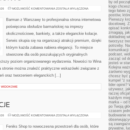
by od począt
kogo chcesz
PIWO
026
MOŻLIWOŚĆ KOMENTOWANIA
ZOSTAŁA WYŁĄCZONA
tego łatwo 
I
postów, któr
BROWARNICTWO
Pierwszy kro
Barman z Warszawy to profesjonalna strona internetowa
docelowej. Z
poświęcona obsłudze barmańskiej na imprezy
opisać konkr
zmagają, jak
okolicznościowe, bankiety, a także eleganckie kolacje.
dokładniej w
Serwis skupia się na organizacji atrakcji premium, dzięki
tworzysz treś
potrzeby. Na
którym każda zabawa nabiera elegancji. To miejsce
komunikacji:
podcast, wid
stworzone dla osób poszukujących oryginalnych
zacząć od d
jwyższy poziom organizowanego wydarzenia. Nowości to Wina
jesteś w st
Kolejna ważn
 Na stronie można znaleźć praktyczne wskazówki związane z
zarówno wygl
eń oraz tworzeniem eleganckich […]
chcesz być p
kumpel “z s
lider opinii?
Y WIDOKOWE
używasz, jak
raczej oficj
każdym miej
marka – od b
CJE
po Twoją gł
czasem jedn
budowanie rel
PRAWA
026
MOŻLIWOŚĆ KOMENTOWANIA
ZOSTAŁA WYŁĄCZONA
I
obserwujący
REGULACJE
są zaangażo
Feniks Shop to nowoczesna przestrzeń dla osób, które
prywatne, lud