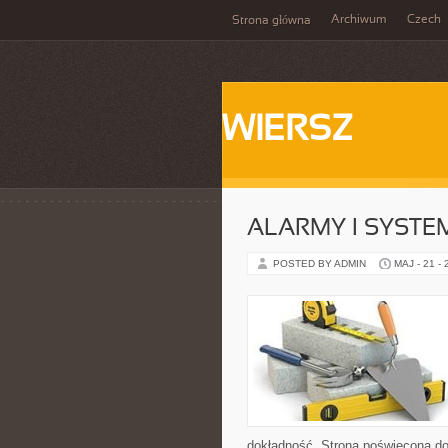
Archiwum
Czech
Strona główna
WIERSZ
ALARMY I SYSTE
POSTED BY ADMIN
MAJ - 21 -
dokładność. Strona poświęcona dor