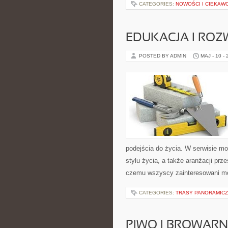
CATEGORIES:
NOWOŚCI I CIEKAW
EDUKACJA I ROZ
POSTED BY ADMIN
MAJ - 10 -
podejścia do życia. W serwisie m
stylu życia, a także aranżacji prz
czemu wszyscy zainteresowani m
CATEGORIES:
TRASY PANORAMIC
PIWO I BROWAR