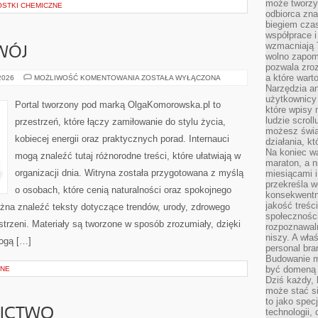
może tworzy
OSTKI CHEMICZNE
odbiorca zna
biegiem cza
współprace i
wzmacniają T
WÓJ
wolno zapomi
pozwala zroz
a które wart
EDUKACJA
 2026
MOŻLIWOŚĆ KOMENTOWANIA
ZOSTAŁA WYŁĄCZONA
I
Narzędzia an
ROZWÓJ
użytkownicy 
Portal tworzony pod marką OlgaKomorowska.pl to
które wpisy 
ludzie scrol
przestrzeń, które łączy zamiłowanie do stylu życia,
możesz świa
kobiecej energii oraz praktycznych porad. Internauci
działania, k
Na koniec wa
mogą znaleźć tutaj różnorodne treści, które ułatwiają w
maraton, a n
organizacji dnia. Witryna została przygotowana z myślą
miesiącami i
przekreśla w
o osobach, które cenią naturalności oraz spokojnego
konsekwentn
jakość treśc
ożna znaleźć teksty dotyczące trendów, urody, zdrowego
społeczności
estrzeni. Materiały są tworzone w sposób zrozumiały, dzięki
rozpoznawal
niszy. A wła
ogą […]
personal bra
Budowanie ma
być domeną 
ZNE
Dziś każdy, 
może stać si
to jako spec
NICTWO
technologii,