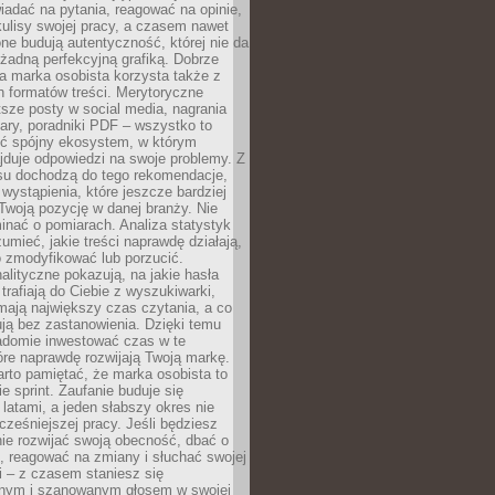
adać na pytania, reagować na opinie,
ulisy swojej pracy, a czasem nawet
one budują autentyczność, której nie da
 żadną perfekcyjną grafiką. Dobrze
a marka osobista korzysta także z
 formatów treści. Merytoryczne
ótsze posty w social media, nagrania
ary, poradniki PDF – wszystko to
ć spójny ekosystem, w którym
jduje odpowiedzi na swoje problemy. Z
su dochodzą do tego rekomendacje,
 wystąpienia, które jeszcze bardziej
woją pozycję w danej branży. Nie
nać o pomiarach. Analiza statystyk
umieć, jakie treści naprawdę działają,
o zmodyfikować lub porzucić.
alityczne pokazują, na jakie hasła
trafiają do Ciebie z wyszukiwarki,
mają największy czas czytania, a co
lują bez zastanowienia. Dzięki temu
domie inwestować czas w te
tóre naprawdę rozwijają Twoją markę.
rto pamiętać, że marka osobista to
ie sprint. Zaufanie buduje się
 latami, a jeden słabszy okres nie
cześniejszej pracy. Jeśli będziesz
ie rozwijać swoją obecność, dbać o
i, reagować na zmiany i słuchać swojej
 – z czasem staniesz się
nym i szanowanym głosem w swojej