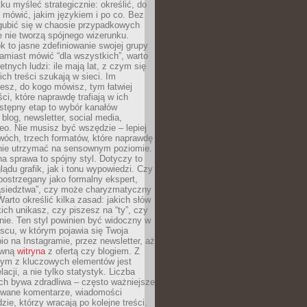
ku myśleć strategicznie: określić, do
 mówić, jakim językiem i po co. Bez
zgubić się w chaosie przypadkowych
e nie tworzą spójnego wizerunku.
k to jasne zdefiniowanie swojej grupy
amiast mówić “dla wszystkich”, warto
etnych ludzi: ile mają lat, z czym się
ich treści szukają w sieci. Im
iesz, do kogo mówisz, tym łatwiej
ci, które naprawdę trafiają w ich
stępny etap to wybór kanałów
 blog, newsletter, social media,
eo. Nie musisz być wszędzie – lepiej
wóch, trzech formatów, które naprawdę
anie utrzymać na sensownym poziomie.
a sprawa to spójny styl. Dotyczy to
ądu grafik, jak i tonu wypowiedzi. Czy
ostrzegany jako formalny ekspert,
ąsiedztwa”, czy może charyzmatyczny
 Warto określić kilka zasad: jakich słów
ich unikasz, czy piszesz na “ty”, czy
alnie. Ten styl powinien być widoczny w
scu, w którym pojawia się Twoja
io na Instagramie, przez newsletter, aż
ówną
witryna
z ofertą czy blogiem. Z
ym z kluczowych elementów jest
acji, a nie tylko statystyk. Liczba
ch bywa zdradliwa – często ważniejsze
wane komentarze, wiadomości
zie, którzy wracają po kolejne treści.