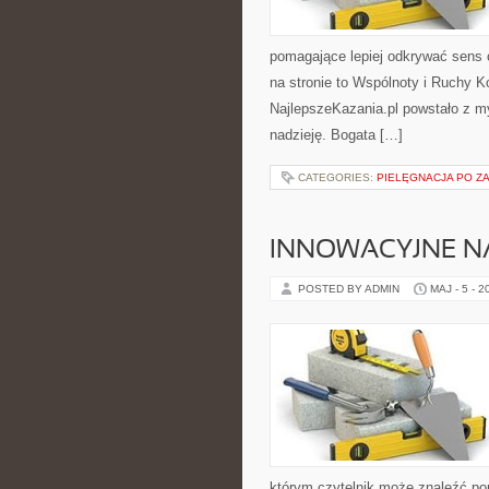
pomagające lepiej odkrywać sens
na stronie to Wspólnoty i Ruchy K
NajlepszeKazania.pl powstało z my
nadzieję. Bogata […]
CATEGORIES:
PIELĘGNACJA PO Z
INNOWACYJNE NA
POSTED BY ADMIN
MAJ - 5 - 2
którym czytelnik może znaleźć po