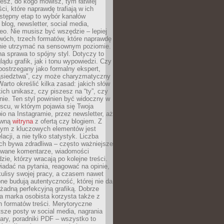
iesz, do kogo mówisz, tym łatwiej
ci, które naprawdę trafiają w ich
stępny etap to wybór kanałów
 blog, newsletter, social media,
eo. Nie musisz być wszędzie – lepiej
wóch, trzech formatów, które naprawdę
anie utrzymać na sensownym poziomie.
a sprawa to spójny styl. Dotyczy to
ądu grafik, jak i tonu wypowiedzi. Czy
ostrzegany jako formalny ekspert,
ąsiedztwa”, czy może charyzmatyczny
 Warto określić kilka zasad: jakich słów
ich unikasz, czy piszesz na “ty”, czy
alnie. Ten styl powinien być widoczny w
scu, w którym pojawia się Twoja
io na Instagramie, przez newsletter, aż
ówną
witryna
z ofertą czy blogiem. Z
ym z kluczowych elementów jest
acji, a nie tylko statystyk. Liczba
ch bywa zdradliwa – często ważniejsze
wane komentarze, wiadomości
zie, którzy wracają po kolejne treści.
adać na pytania, reagować na opinie,
ulisy swojej pracy, a czasem nawet
one budują autentyczność, której nie da
 żadną perfekcyjną grafiką. Dobrze
a marka osobista korzysta także z
 formatów treści. Merytoryczne
ótsze posty w social media, nagrania
ary, poradniki PDF – wszystko to