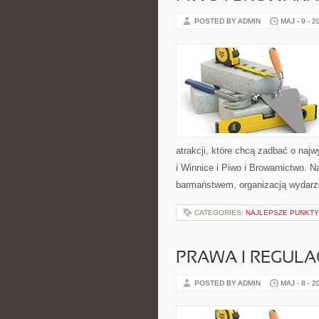
POSTED BY ADMIN
MAJ - 9 - 2
atrakcji, które chcą zadbać o na
i Winnice i Piwo i Browarnictwo.
barmaństwem, organizacją wydarz
CATEGORIES:
NAJLEPSZE PUNKT
PRAWA I REGULA
POSTED BY ADMIN
MAJ - 8 - 2