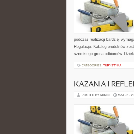
podczas realizacji bardziej wymag
Regulacje. Katalog produktów zos
szerokiego grona odbiorców. Dzię
CATEGORIES:
TURYSTYKA
KAZANIA I REFLE
POSTED BY ADMIN
MAJ - 6 - 2