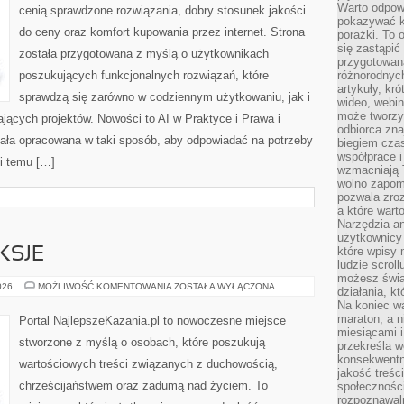
Warto odpowi
cenią sprawdzone rozwiązania, dobry stosunek jakości
pokazywać k
do ceny oraz komfort kupowania przez internet. Strona
porażki. To 
się zastąpić
została przygotowana z myślą o użytkownikach
przygotowan
poszukujących funkcjonalnych rozwiązań, które
różnorodnych
artykuły, kr
sprawdzą się zarówno w codziennym użytkowaniu, jak i
wideo, webin
może tworzy
ających projektów. Nowości to AI w Praktyce i Prawa i
odbiorca zna
tała opracowana w taki sposób, aby odpowiadać na potrzeby
biegiem cza
współprace i
ki temu […]
wzmacniają T
wolno zapomi
pozwala zroz
a które wart
Narzędzia an
użytkownicy 
które wpisy 
KSJE
ludzie scrol
możesz świa
KAZANIA
026
MOŻLIWOŚĆ KOMENTOWANIA
ZOSTAŁA WYŁĄCZONA
działania, k
I
Na koniec wa
REFLEKSJE
maraton, a n
Portal NajlepszeKazania.pl to nowoczesne miejsce
miesiącami i
stworzone z myślą o osobach, które poszukują
przekreśla w
konsekwentn
wartościowych treści związanych z duchowością,
jakość treśc
chrześcijaństwem oraz zadumą nad życiem. To
społeczności
rozpoznawal