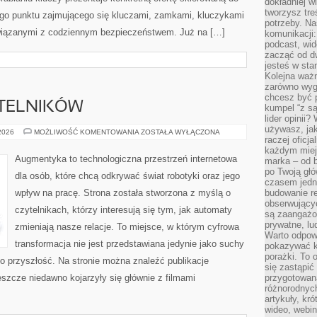
dokładniej w
tworzysz treś
go punktu zajmującego się kluczami, zamkami, kluczykami
potrzeby. Na
iązanymi z codziennym bezpieczeństwem. Już na […]
komunikacji:
podcast, wid
zacząć od d
jesteś w st
Kolejna ważn
zarówno wygl
chcesz być p
YTELNIKÓW
kumpel “z s
lider opinii?
używasz, jak
PYTANIA
 2026
MOŻLIWOŚĆ KOMENTOWANIA
ZOSTAŁA WYŁĄCZONA
raczej oficj
OD
CZYTELNIKÓW
każdym miej
Augmentyka to technologiczna przestrzeń internetowa
marka – od b
po Twoją gł
dla osób, które chcą odkrywać świat robotyki oraz jego
czasem jedn
wpływ na pracę. Strona została stworzona z myślą o
budowanie rel
obserwujący
czytelnikach, którzy interesują się tym, jak automaty
są zaangażo
prywatne, lud
zmieniają nasze relacje. To miejsce, w którym cyfrowa
Warto odpowi
transformacja nie jest przedstawiana jedynie jako suchy
pokazywać k
porażki. To 
ń o przyszłość. Na stronie można znaleźć publikacje
się zastąpić
szcze niedawno kojarzyły się głównie z filmami
przygotowan
różnorodnych
artykuły, kr
wideo, webin