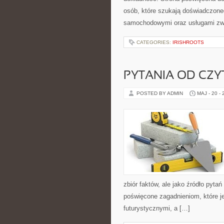
osób, które szukają doświadczone
samochodowymi oraz usługami zw
CATEGORIES:
IRISHROOTS
PYTANIA OD CZ
POSTED BY ADMIN
MAJ - 20 -
zbiór faktów, ale jako źródło pyta
poświęcone zagadnieniom, które je
futurystycznymi, a […]