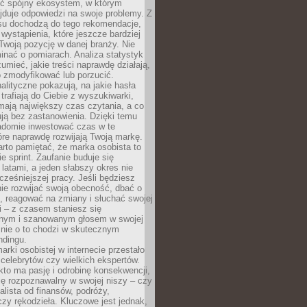
ć spójny ekosystem, w którym
jduje odpowiedzi na swoje problemy. Z
su dochodzą do tego rekomendacje,
 wystąpienia, które jeszcze bardziej
woją pozycję w danej branży. Nie
nać o pomiarach. Analiza statystyk
umieć, jakie treści naprawdę działają,
o zmodyfikować lub porzucić.
alityczne pokazują, na jakie hasła
trafiają do Ciebie z wyszukiwarki,
mają największy czas czytania, a co
lują bez zastanowienia. Dzięki temu
domie inwestować czas w te
tóre naprawdę rozwijają Twoją markę.
rto pamiętać, że marka osobista to
ie sprint. Zaufanie buduje się
 latami, a jeden słabszy okres nie
cześniejszej pracy. Jeśli będziesz
ie rozwijać swoją obecność, dbać o
i, reagować na zmiany i słuchać swojej
 – z czasem staniesz się
nym i szanowanym głosem w swojej
śnie o to chodzi w skutecznym
ndingu.
rki osobistej w internecie przestało
celebrytów czy wielkich ekspertów.
kto ma pasję i odrobinę konsekwencji,
ę rozpoznawalny w swojej niszy – czy
jalista od finansów, podróży,
 czy rękodzieła. Kluczowe jest jednak,