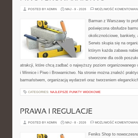
POSTED BY ADMIN
MAJ - 9 - 2026
MOŻLIWOŚĆ KOMENTOWAN
Barman z Warszawy to profe
poświęcona obsłudze barma
okolicznościowe, bankiety, 
Serwis skupia się na organi
którym każda zabawa nabier
stworzone dla osób poszuk
atrakcji, które chcą zadbać o najwyższy poziom organizowanego
i Winnice i Piwo i Browarnictwo. Na stronie można znaleźć prak
barmaństwem, organizacją wydarzeń oraz tworzeniem eleganckic
CATEGORIES:
NAJLEPSZE PUNKTY WIDOKOWE
PRAWA I REGULACJE
POSTED BY ADMIN
MAJ - 8 - 2026
MOŻLIWOŚĆ KOMENTOWAN
Feniks Shop to nowoczesna 