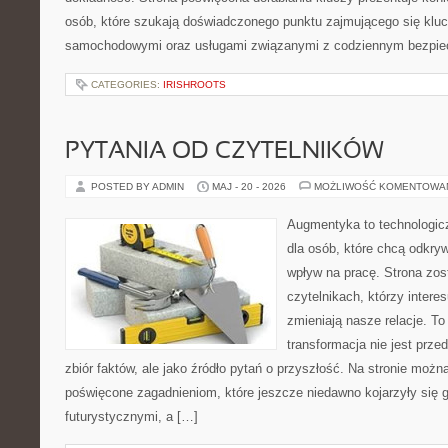
osób, które szukają doświadczonego punktu zajmującego się klu
samochodowymi oraz usługami związanymi z codziennym bezpie
CATEGORIES:
IRISHROOTS
PYTANIA OD CZYTELNIKÓW
POSTED BY ADMIN
MAJ - 20 - 2026
MOŻLIWOŚĆ KOMENTOWA
Augmentyka to technologicz
dla osób, które chcą odkryw
wpływ na pracę. Strona zos
czytelnikach, którzy intere
zmieniają nasze relacje. T
transformacja nie jest prze
zbiór faktów, ale jako źródło pytań o przyszłość. Na stronie możn
poświęcone zagadnieniom, które jeszcze niedawno kojarzyły się g
futurystycznymi, a […]