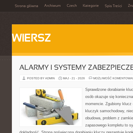
Archiwum
Czech
Kategorie
Zn
Strona główna
Spis Treści
WIERSZ
ALARMY I SYSTEMY ZABEZPIECZ
POSTED BY ADMIN
MAJ - 21 - 2026
MOŻLIWOŚĆ KOMENTOWA
Sprawdzone dorabianie klucz
osób okazuje się konieczn
momencie. Zgubiony klucz 
kluczyk samochodowy, niedz
obudowa, problem z zamkie
zapasowego kompletu to syt
dokładność. Strona poświęcona dorabianiu kluczy prezentuje konk