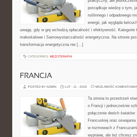
praktyczny, ale jednocześni
porządkuje wiedzę o tym, 
roślinnego i odpadowego mo
energii, jak wygląda łańcu
uwagę, gdy w grę wchodzą opłacalność i efektywność. Kategorie t
małoskalowe i Samowystarczalność energetyczna. Na stronie prze
transformacja energetyczna nie […]
CATEGORIES:
MEZOTERAPIA
FRANCJA
POSTED BY ADMIN
LUT - 11 - 2026
MOŻLIWOŚĆ KOMENTOWA
Ta strona to przestrzeń stw
o Francji i jednocześnie szl
połączenie dwóch światów:
Francuskiej oraz oswajania
w rozmowach z Francuzami.
wyprawę, ale też chcesz z