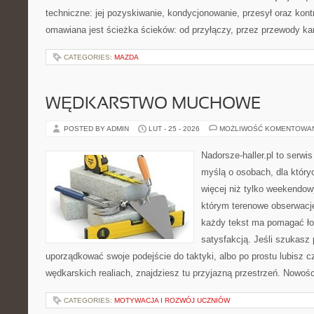
techniczne: jej pozyskiwanie, kondycjonowanie, przesył oraz kont
omawiana jest ścieżka ścieków: od przyłączy, przez przewody ka
CATEGORIES:
MAZDA
WĘDKARSTWO MUCHOWE
POSTED BY ADMIN
LUT - 25 - 2026
MOŻLIWOŚĆ KOMENTOWA
Nadorsze-haller.pl to serwi
myślą o osobach, dla który
więcej niż tylko weekendo
którym terenowe obserwacje
każdy tekst ma pomagać ło
satysfakcją. Jeśli szukasz
uporządkować swoje podejście do taktyki, albo po prostu lubisz c
wędkarskich realiach, znajdziesz tu przyjazną przestrzeń. Nowośc
CATEGORIES:
MOTYWACJA I ROZWÓJ UCZNIÓW