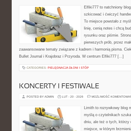
Elfiki777 to natchniony blo
szkicować i ćwiczyć handwr
To miejsce powstało z myśl
linię, cenią notes i chcą b
rysunku oraz piśmie. Stron
pierwszych prób, przez małe
zaawansowane tematy związane z kadrem i harmonią pisma. Cieka
Bullet Journal i Krajobraz i Przyroda. W centrum Elfiki777 […]
CATEGORIES:
PIELĘGNACJA DŁONI I STÓP
KONCERTY I FESTIWALE
POSTED BY ADMIN
LUT - 20 - 2026
MOŻLIWOŚĆ KOMENTOWA
Limith to rozrywkowy blog 
myślą o czytelnikach szuk
dniu, ale też o tych, którzy
miejsce, w którym brzmieni