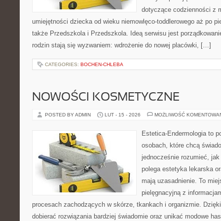
dotyczące codzienności z 
umiejętności dziecka od wieku niemowlęco-toddlerowego aż po pi
także Przedszkola i Przedszkola. Ideą serwisu jest porządkowanie
rodzin stają się wyzwaniem: wdrożenie do nowej placówki, […]
CATEGORIES:
BOCHEN-CHLEBA
NOWOŚCI KOSMETYCZNE
POSTED BY ADMIN
LUT - 15 - 2026
MOŻLIWOŚĆ KOMENTOWA
Estetica-Endermologia to p
osobach, które chcą świado
jednocześnie rozumieć, jak
polega estetyka lekarska or
mają uzasadnienie. To miej
pielęgnacyjną z informacja
procesach zachodzących w skórze, tkankach i organizmie. Dzięk
dobierać rozwiązania bardziej świadomie oraz unikać modowe hasł