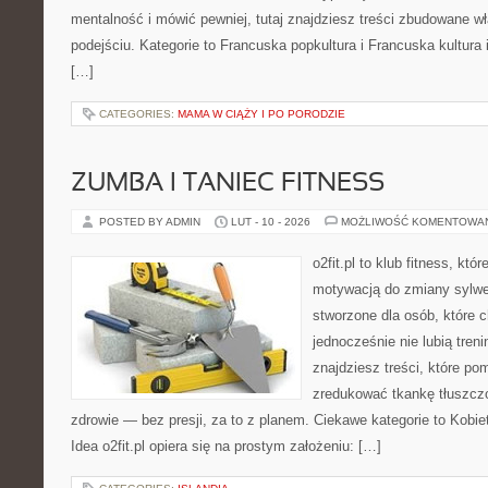
mentalność i mówić pewniej, tutaj znajdziesz treści zbudowane 
podejściu. Kategorie to Francuska popkultura i Francuska kultura i
[…]
CATEGORIES:
MAMA W CIĄŻY I PO PORODZIE
ZUMBA I TANIEC FITNESS
POSTED BY ADMIN
LUT - 10 - 2026
MOŻLIWOŚĆ KOMENTOWA
o2fit.pl to klub fitness, kt
motywacją do zmiany sylwetk
stworzone dla osób, które c
jednocześnie nie lubią treni
znajdziesz treści, które p
zredukować tkankę tłuszcz
zdrowie — bez presji, za to z planem. Ciekawe kategorie to Kobiet
Idea o2fit.pl opiera się na prostym założeniu: […]