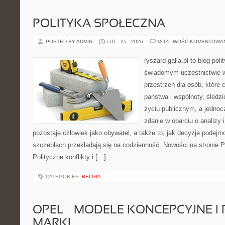
POLITYKA SPOŁECZNA
POSTED BY ADMIN
LUT - 25 - 2026
MOŻLIWOŚĆ KOMENTOWA
ryszard-galla.pl to blog pol
świadomym uczestnictwie w
przestrzeń dla osób, któr
państwa i wspólnoty, śledz
życiu publicznym, a jedno
zdanie w oparciu o analizy
pozostaje człowiek jako obywatel, a także to, jak decyzje podej
szczeblach przekładają się na codzienność. Nowości na stronie Po
Polityczne konflikty i […]
CATEGORIES:
BELGIA
OPEL – MODELE KONCEPCYJNE I
MARKI