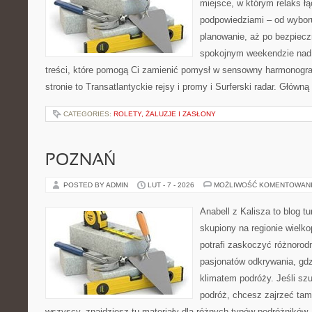
miejsce, w którym relaks ł
podpowiedziami – od wyboru
planowanie, aż po bezpiecz
spokojnym weekendzie nad 
treści, które pomogą Ci zamienić pomysł w sensowny harmonogr
stronie to Transatlantyckie rejsy i promy i Surferski radar. Główną
CATEGORIES:
ROLETY, ŻALUZJE I ZASŁONY
POZNAŃ
POSTED BY ADMIN
LUT - 7 - 2026
MOŻLIWOŚĆ KOMENTOWAN
Anabell z Kalisza to blog t
skupiony na regionie wielko
potrafi zaskoczyć różnorodn
pasjonatów odkrywania, gdz
klimatem podróży. Jeśli sz
podróż, chcesz zajrzeć tam,
wszyscy, znajdziesz tu materiały dla różnych typów podróżników.