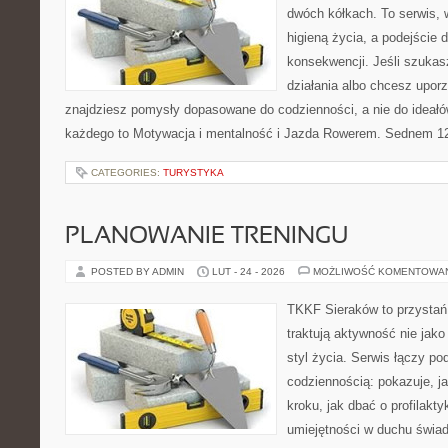
dwóch kółkach. To serwis, w
higieną życia, a podejście 
konsekwencji. Jeśli szuka
działania albo chcesz upor
znajdziesz pomysły dopasowane do codzienności, a nie do ideałów
każdego to Motywacja i mentalność i Jazda Rowerem. Sednem 12
CATEGORIES:
TURYSTYKA
PLANOWANIE TRENINGU
POSTED BY ADMIN
LUT - 24 - 2026
MOŻLIWOŚĆ KOMENTOWA
TKKF Sieraków to przystań i
traktują aktywność nie jako
styl życia. Serwis łączy po
codziennością: pokazuje, j
kroku, jak dbać o profilakty
umiejętności w duchu świad