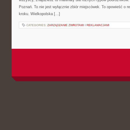
Poznań. To nie jest wyłącznie zbiór miejscówek. To opowieść o r
kroku. Wielkopolska […]
CATEGORIES:
ZARZĄDZANIE ZWROTAMI I REKLAMACJAMI