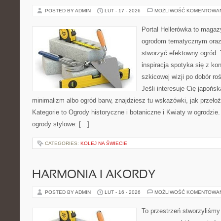
POSTED BY ADMIN
LUT - 17 - 2026
MOŻLIWOŚĆ KOMENTOWA
Portal Hellerówka to magaz
ogrodom tematycznym oraz
stworzyć efektowny ogród. 
inspiracja spotyka się z ko
szkicowej wizji po dobór ro
Jeśli interesuje Cię japońs
minimalizm albo ogród barw, znajdziesz tu wskazówki, jak przełoż
Kategorie to Ogrody historyczne i botaniczne i Kwiaty w ogrodzi
ogrody stylowe: […]
CATEGORIES:
KOLEJ NA ŚWIECIE
HARMONIA I AKORDY
POSTED BY ADMIN
LUT - 16 - 2026
MOŻLIWOŚĆ KOMENTOWA
To przestrzeń stworzyliśmy