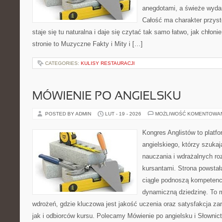
anegdotami, a świeże wydan
Całość ma charakter przys
staje się tu naturalna i daje się czytać tak samo łatwo, jak chłoni
stronie to Muzyczne Fakty i Mity i […]
CATEGORIES:
KULISY RESTAURACJI
MÓWIENIE PO ANGIELSKU
POSTED BY ADMIN
LUT - 19 - 2026
MOŻLIWOŚĆ KOMENTOWA
Kongres Anglistów to platfo
angielskiego, którzy szuka
nauczania i wdrażalnych ro
kursantami. Strona powstał
ciągle podnoszą kompetencj
dynamiczną dziedzinę. To mi
wdrożeń, gdzie kluczowa jest jakość uczenia oraz satysfakcja z
jak i odbiorców kursu. Polecamy Mówienie po angielsku i Słownict