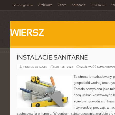
Archiwum
Czech
Kategorie
Zn
Strona główna
Spis Treści
WIERSZ
INSTALACJE SANITARNE
POSTED BY ADMIN
LUT - 26 - 2026
MOŻLIWOŚĆ KOMENTOWA
Ta strona to rozbudowany 
gospodarki wodnej oraz sy
Została pomyślana jako mie
chcą unikać kosztownych b
ścieków i odwodnień. Treś
inżynierskiej precyzji, a na
zastosowania w terenie. W centrum zainteresowania znajduje się