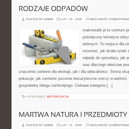
RODZAJE ODPADÓW
POSTED BY ADMIN
LUT - 23 - 2026
MOŻLIWOŚĆ KOMENTOWA
makmetalik.pl to centrum 
poświęcony tematyce odzy
wtórnych. To miejsce dla osó
rozumieć, jak działa rynek
odpady do sprzedaży, jak p
oraz dlaczego właściwe po
znaczenie zarówno dla ekologii, jak i dla opłacalności. Strona sku
pokazuje, jak zamienić pozornie bezużyteczne rzeczy w wartość,
gospodarkę obiegu zamkniętego. Ciekawe kategorie […]
CATEGORIES:
MOTORYZACJA
MARTWA NATURA I PRZEDMIOTY
POSTED BY ADMIN
LUT - 21 - 2026
MOŻLIWOŚĆ KOMENTOWA