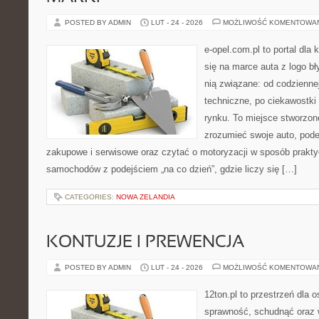
POSTED BY ADMIN
LUT - 24 - 2026
MOŻLIWOŚĆ KOMENTOWA
e-opel.com.pl to portal dla 
się na marce auta z logo b
nią związane: od codziennej
techniczne, po ciekawostki
rynku. To miejsce stworzone
zrozumieć swoje auto, pode
zakupowe i serwisowe oraz czytać o motoryzacji w sposób prakty
samochodów z podejściem „na co dzień”, gdzie liczy się […]
CATEGORIES:
NOWA ZELANDIA
KONTUZJE I PREWENCJA
POSTED BY ADMIN
LUT - 24 - 2026
MOŻLIWOŚĆ KOMENTOWA
12ton.pl to przestrzeń dla 
sprawność, schudnąć oraz w