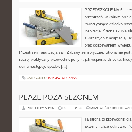
PRZEDSZKOLE NA 5 – serwi
przestrzeń, w którym opiek
towarzyszące dziecko prze
inspiracje. Strona skupia s
związanych z adaptacją, uc
oraz dojrzewaniem w wiek
Przestrzeń i aranżacja sal i Zabawy sensoryczne. Strona nie jest
raczej praktyczny przewodnik po tym, jak wspierać dziecko, kiedy
domu następuje spadek […]
CATEGORIES:
MAKIJAŻ WEGAŃSKI
PLAŻE POZA SEZONEM
POSTED BY ADMIN
LUT - 8 - 2026
MOŻLIWOŚĆ KOMENTOWAN
Ta strona to przewodnik dla
akweny i chcą odkrywać Pol