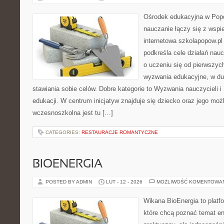
Ośrodek edukacyjna w Popo
nauczanie łączy się z wspi
internetowa szkolapopow.pl 
podkreśla cele działań naucz
o uczeniu się od pierwszyc
wyzwania edukacyjne, w du
stawiania sobie celów. Dobre kategorie to Wyzwania nauczycieli 
edukacji. W centrum inicjatyw znajduje się dziecko oraz jego moż
wczesnoszkolna jest tu […]
CATEGORIES:
RESTAURACJE ROMANTYCZNE
BIOENERGIA
POSTED BY ADMIN
LUT - 12 - 2026
MOŻLIWOŚĆ KOMENTOWA
Wikana BioEnergia to platf
które chcą poznać temat en