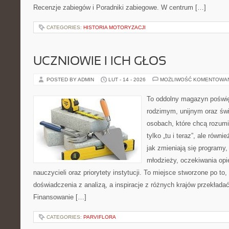
Recenzje zabiegów i Poradniki zabiegowe. W centrum […]
CATEGORIES:
HISTORIA MOTORYZACJI
UCZNIOWIE I ICH GŁOS
POSTED BY ADMIN
LUT - 14 - 2026
MOŻLIWOŚĆ KOMENTOWA
To oddolny magazyn poświę
rodzimym, unijnym oraz św
osobach, które chcą rozumie
tylko „tu i teraz”, ale równ
jak zmieniają się programy,
młodzieży, oczekiwania op
nauczycieli oraz priorytety instytucji. To miejsce stworzone po to,
doświadczenia z analizą, a inspiracje z różnych krajów przekład
Finansowanie […]
CATEGORIES:
PARVIFLORA