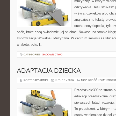
muzyczny, w którym wiedza
odkrywania. Jeśli szukasz
w świat dźwięków albo chc
znajdziesz tu teksty prowad
sucha encyklopedia, tylko 
osób, które chcą świadomiej jej słuchać. Nowości na stronie Nagr
Improwizacja Wokalna i Muzyczna. W centrum serwisu są klucz
alfabetu: puls, […]
CATEGORIES:
SADOWNICTWO
ADAPTACJA DZIECKA
POSTED BY ADMIN
LUT - 15 - 2026
MOŻLIWOŚĆ KOMENTOWA
Przedszkole309 to strona 
edukacji przedszkolnej ora
pierwszych latach rozwoju: 
To przestrzeń, w którym ma
osoby wspierające dzieci z