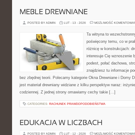
MEBLE DREWNIANE
POSTED BY ADMIN
LUT - 13 - 2026
MOŻLIWOŚĆ KOMENTOWA
Ta witryna to wszechstronn
poświęcony temu, co w prak
różnicę w konstrukcjach: d
interesuje Cię wznoszenie 
podest, połać dachowa, stro
znajdziesz tu informacje p
bez zbędnej teorii. Polecamy kategorie Okna Drewniane i Domy 
jest materiał drewniany widziane z kilku perspektyw naraz: inżynier
codziennej. Z jednej strony omawiamy cechy takie […]
CATEGORIES:
RACHUNEK PRAWDOPODOBIEŃSTWA
EDUKACJA W LICZBACH
POSTED BY ADMIN
LUT - 12 - 2026
MOŻLIWOŚĆ KOMENTOWA