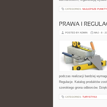
CATEGORIES:
NAJLEPSZE PUNKT
PRAWA I REGULA
POSTED BY ADMIN
MAJ - 8 - 2
podczas realizacji bardziej wymag
Regulacje. Katalog produktów zos
szerokiego grona odbiorców. Dzię
CATEGORIES:
TURYSTYKA