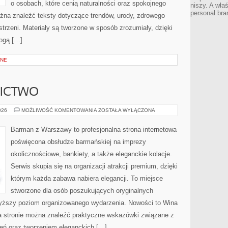
o osobach, które cenią naturalności oraz spokojnego
niszy. A wła
personal bra
ożna znaleźć teksty dotyczące trendów, urody, zdrowego
estrzeni. Materiały są tworzone w sposób zrozumiały, dzięki
ogą […]
ZNE
NICTWO
PIWO
026
MOŻLIWOŚĆ KOMENTOWANIA
ZOSTAŁA WYŁĄCZONA
I
BROWARNICTWO
Barman z Warszawy to profesjonalna strona internetowa
poświęcona obsłudze barmańskiej na imprezy
okolicznościowe, bankiety, a także eleganckie kolacje.
Serwis skupia się na organizacji atrakcji premium, dzięki
którym każda zabawa nabiera elegancji. To miejsce
stworzone dla osób poszukujących oryginalnych
jwyższy poziom organizowanego wydarzenia. Nowości to Wina
 Na stronie można znaleźć praktyczne wskazówki związane z
eń oraz tworzeniem eleganckich […]