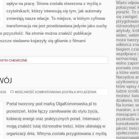
Warto odpowi
wpływ na pracę. Strona została stworzona z myślą o
pokazywać k
czytelnikach, którzy interesują się tym, jak automaty
porażki. To 
się zastąpić
zmieniają nasze relacje. To miejsce, w którym cyfrowa
przygotowan
transformacja nie jest przedstawiana jedynie jako suchy
różnorodnych
artykuły, kr
ń o przyszłość. Na stronie można znaleźć publikacje
wideo, webin
może tworzy
szcze niedawno kojarzyły się głównie z filmami
odbiorca zna
biegiem cza
współprace i
wzmacniają T
OSTKI CHEMICZNE
wolno zapomi
pozwala zroz
a które wart
Narzędzia an
WÓJ
użytkownicy 
które wpisy 
ludzie scrol
EDUKACJA
 2026
MOŻLIWOŚĆ KOMENTOWANIA
ZOSTAŁA WYŁĄCZONA
I
możesz świa
ROZWÓJ
działania, k
Portal tworzony pod marką OlgaKomorowska.pl to
Na koniec wa
maraton, a n
przestrzeń, które łączy zamiłowanie do stylu życia,
miesiącami i
kobiecej energii oraz praktycznych porad. Internauci
przekreśla w
konsekwentn
mogą znaleźć tutaj różnorodne treści, które ułatwiają w
jakość treśc
społeczności
organizacji dnia. Witryna została przygotowana z myślą
rozpoznawal