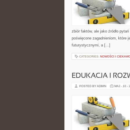
zbiór faktów, ale jako źródło pyta
poświęcone zagadnieniom, które je
futurystycznymi, a […]
CATEGORIES:
NOWOŚCI I CIEKAW
EDUKACJA I ROZ
POSTED BY ADMIN
MAJ - 10 -