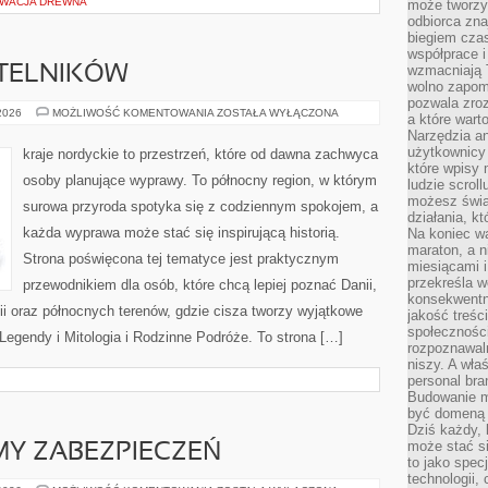
RWACJA DREWNA
może tworzy
odbiorca zna
biegiem cza
współprace i
wzmacniają T
YTELNIKÓW
wolno zapomi
pozwala zroz
PYTANIA
 2026
MOŻLIWOŚĆ KOMENTOWANIA
ZOSTAŁA WYŁĄCZONA
a które wart
OD
Narzędzia an
CZYTELNIKÓW
użytkownicy 
kraje nordyckie to przestrzeń, które od dawna zachwyca
które wpisy 
osoby planujące wyprawy. To północny region, w którym
ludzie scrol
możesz świa
surowa przyroda spotyka się z codziennym spokojem, a
działania, k
każda wyprawa może stać się inspirującą historią.
Na koniec wa
maraton, a n
Strona poświęcona tej tematyce jest praktycznym
miesiącami i
przekreśla w
przewodnikiem dla osób, które chcą lepiej poznać Danii,
konsekwentn
ndii oraz północnych terenów, gdzie cisza tworzy wyjątkowe
jakość treśc
społeczności
 Legendy i Mitologia i Rodzinne Podróże. To strona […]
rozpoznawal
niszy. A wła
personal bra
Budowanie ma
być domeną 
Dziś każdy, 
może stać si
MY ZABEZPIECZEŃ
to jako spec
technologii,