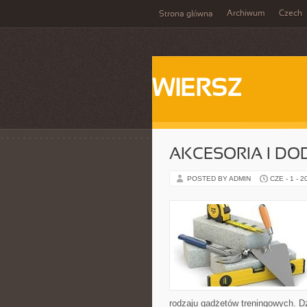
Archiwum
Czech
Strona główna
WIERSZ
AKCESORIA I DO
POSTED BY ADMIN
CZE - 1 - 2
rodzaju gadżetów treningowych. Dz