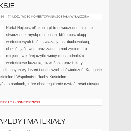
KSJE
KAZANIA
026
MOŻLIWOŚĆ KOMENTOWANIA
ZOSTAŁA WYŁĄCZONA
I
REFLEKSJE
Portal NajlepszeKazania.pl to nowoczesne miejsce
stworzone z myślą o osobach, które poszukują
wartościowych treści związanych z duchowością,
chrześcijaństwem oraz zadumą nad życiem. To
miejsce, w której użytkownicy mogą odnaleźć
wartościowe kazania, rozważania oraz teksty
 codziennych wydarzeń i duchowych doświadczeń. Kategorie
ościelne i Wspólnoty i Ruchy Kościelne.
ślą o osobach, które chcą regularnie czytać treści niosące
ABIEGACH KOSMETYCZNYCH
PĘDY I MATERIAŁY