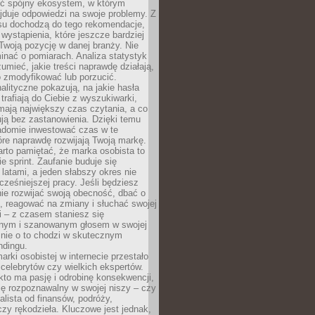
ć spójny ekosystem, w którym
jduje odpowiedzi na swoje problemy. Z
su dochodzą do tego rekomendacje,
 wystąpienia, które jeszcze bardziej
woją pozycję w danej branży. Nie
nać o pomiarach. Analiza statystyk
umieć, jakie treści naprawdę działają,
o zmodyfikować lub porzucić.
alityczne pokazują, na jakie hasła
trafiają do Ciebie z wyszukiwarki,
mają największy czas czytania, a co
lują bez zastanowienia. Dzięki temu
domie inwestować czas w te
tóre naprawdę rozwijają Twoją markę.
rto pamiętać, że marka osobista to
ie sprint. Zaufanie buduje się
 latami, a jeden słabszy okres nie
cześniejszej pracy. Jeśli będziesz
ie rozwijać swoją obecność, dbać o
i, reagować na zmiany i słuchać swojej
 – z czasem staniesz się
nym i szanowanym głosem w swojej
śnie o to chodzi w skutecznym
ndingu.
rki osobistej w internecie przestało
celebrytów czy wielkich ekspertów.
kto ma pasję i odrobinę konsekwencji,
ę rozpoznawalny w swojej niszy – czy
jalista od finansów, podróży,
 czy rękodzieła. Kluczowe jest jednak,