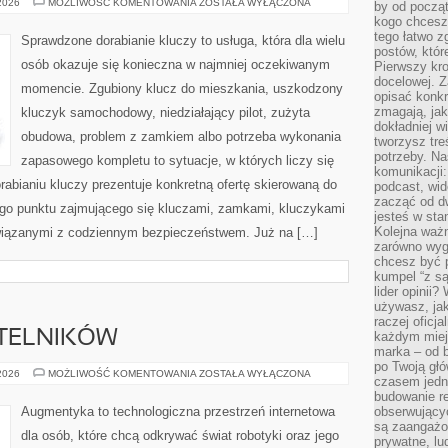
ALARMY
 2026
MOŻLIWOŚĆ KOMENTOWANIA
ZOSTAŁA WYŁĄCZONA
by od począt
I
kogo chcesz
SYSTEMY
ZABEZPIECZEŃ
tego łatwo 
Sprawdzone dorabianie kluczy to usługa, która dla wielu
postów, któr
osób okazuje się konieczna w najmniej oczekiwanym
Pierwszy kro
docelowej. Z
momencie. Zgubiony klucz do mieszkania, uszkodzony
opisać konkr
zmagają, jak
kluczyk samochodowy, niedziałający pilot, zużyta
dokładniej w
obudowa, problem z zamkiem albo potrzeba wykonania
tworzysz treś
potrzeby. Na
zapasowego kompletu to sytuacje, w których liczy się
komunikacji:
abianiu kluczy prezentuje konkretną ofertę skierowaną do
podcast, wid
zacząć od d
go punktu zajmującego się kluczami, zamkami, kluczykami
jesteś w st
Kolejna ważn
iązanymi z codziennym bezpieczeństwem. Już na […]
zarówno wygl
chcesz być p
kumpel “z s
lider opinii?
używasz, jak
raczej oficj
YTELNIKÓW
każdym miej
marka – od b
po Twoją gł
PYTANIA
 2026
MOŻLIWOŚĆ KOMENTOWANIA
ZOSTAŁA WYŁĄCZONA
czasem jedn
OD
CZYTELNIKÓW
budowanie rel
Augmentyka to technologiczna przestrzeń internetowa
obserwujący
są zaangażo
dla osób, które chcą odkrywać świat robotyki oraz jego
prywatne, lud