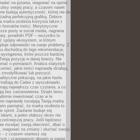
adać na pytania, reagować na opinie,
ulisy swojej pracy, a czasem nawet
one budują autentyczność, której nie da
 żadną perfekcyjną grafiką. Dobrze
a marka osobista korzysta także z
 formatów treści. Merytoryczne
ótsze posty w social media, nagrania
ary, poradniki PDF – wszystko to
ć spójny ekosystem, w którym
jduje odpowiedzi na swoje problemy. Z
su dochodzą do tego rekomendacje,
 wystąpienia, które jeszcze bardziej
woją pozycję w danej branży. Nie
nać o pomiarach. Analiza statystyk
umieć, jakie treści naprawdę działają,
o zmodyfikować lub porzucić.
alityczne pokazują, na jakie hasła
trafiają do Ciebie z wyszukiwarki,
mają największy czas czytania, a co
lują bez zastanowienia. Dzięki temu
domie inwestować czas w te
tóre naprawdę rozwijają Twoją markę.
rto pamiętać, że marka osobista to
ie sprint. Zaufanie buduje się
 latami, a jeden słabszy okres nie
cześniejszej pracy. Jeśli będziesz
ie rozwijać swoją obecność, dbać o
i, reagować na zmiany i słuchać swojej
 – z czasem staniesz się
nym i szanowanym głosem w swojej