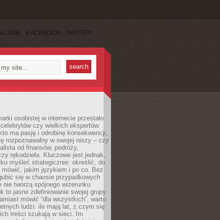
SCRIBE
FACEBOOK
TWITTER
rki osobistej w internecie przestało
celebrytów czy wielkich ekspertów.
kto ma pasję i odrobinę konsekwencji,
ę rozpoznawalny w swojej niszy – czy
jalista od finansów, podróży,
 czy rękodzieła. Kluczowe jest jednak,
ku myśleć strategicznie: określić, do
 mówić, jakim językiem i po co. Bez
zgubić się w chaosie przypadkowych
e nie tworzą spójnego wizerunku.
k to jasne zdefiniowanie swojej grupy
amiast mówić “dla wszystkich”, warto
etnych ludzi: ile mają lat, z czym się
ich treści szukają w sieci. Im