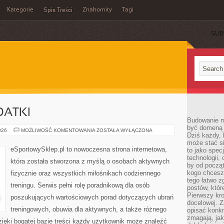
Kategorie
Znakomity
Tagi
Spis Treści
SUB
DATKI
Budowanie ma
być domeną 
AKCESORIA
026
MOŻLIWOŚĆ KOMENTOWANIA
ZOSTAŁA WYŁĄCZONA
Dziś każdy, 
I
DODATKI
może stać si
eSportowySklep.pl to nowoczesna strona internetowa,
to jako spec
technologii,
która została stworzona z myślą o osobach aktywnych
by od począt
kogo chcesz
fizycznie oraz wszystkich miłośnikach codziennego
tego łatwo 
treningu. Serwis pełni rolę poradnikową dla osób
postów, któr
Pierwszy kro
poszukujących wartościowych porad dotyczących ubrań
docelowej. Z
treningowych, obuwia dla aktywnych, a także różnego
opisać konkr
zmagają, jak
ięki bogatej bazie treści każdy użytkownik może znaleźć