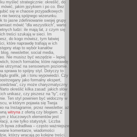
ku myśleć strategicznie: określić, do
 mówić, jakim językiem i po co. Bez
zgubić się w chaosie przypadkowych
e nie tworzą spójnego wizerunku.
k to jasne zdefiniowanie swojej grupy
amiast mówić “dla wszystkich”, warto
etnych ludzi: ile mają lat, z czym się
ich treści szukają w sieci. Im
iesz, do kogo mówisz, tym łatwiej
ci, które naprawdę trafiają w ich
stępny etap to wybór kanałów
 blog, newsletter, social media,
eo. Nie musisz być wszędzie – lepiej
wóch, trzech formatów, które naprawdę
anie utrzymać na sensownym poziomie.
a sprawa to spójny styl. Dotyczy to
ądu grafik, jak i tonu wypowiedzi. Czy
ostrzegany jako formalny ekspert,
ąsiedztwa”, czy może charyzmatyczny
 Warto określić kilka zasad: jakich słów
ich unikasz, czy piszesz na “ty”, czy
alnie. Ten styl powinien być widoczny w
scu, w którym pojawia się Twoja
io na Instagramie, przez newsletter, aż
ówną
witryna
z ofertą czy blogiem. Z
ym z kluczowych elementów jest
acji, a nie tylko statystyk. Liczba
ch bywa zdradliwa – często ważniejsze
wane komentarze, wiadomości
zie, którzy wracają po kolejne treści.