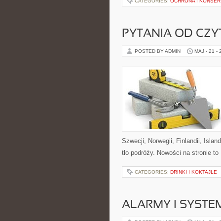
CATEGORIES:
OCHRONA I KONSE
PYTANIA OD CZ
POSTED BY ADMIN
MAJ - 21 -
Szwecji, Norwegii, Finlandii, Isla
tło podróży. Nowości na stronie to
CATEGORIES:
DRINKI I KOKTAJLE
ALARMY I SYSTE