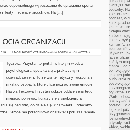
dokładniej w
tworzysz treś
borze odpowiedniego wyposażenia do uprawiania sportu.
potrzeby. Na
 i Testy i recenzje produktów. Na […]
komunikacji:
podcast, wid
zacząć od d
jesteś w st
Kolejna ważn
zarówno wygl
chcesz być p
LOGIA ORGANIZACJI
kumpel “z s
lider opinii?
PRACA
 2026
MOŻLIWOŚĆ KOMENTOWANIA
ZOSTAŁA WYŁĄCZONA
używasz, jak
I
raczej oficj
PSYCHOLOGIA
każdym miej
ORGANIZACJI
Tęczowa Przystań to portal, w którym wiedza
marka – od b
psychologiczna spotyka się z praktycznym
po Twoją gł
czasem jedn
doświadczeniem. To serwis tematyczny tworzona z
budowanie rel
obserwujący
myślą o osobach, które chcą poznać swoje emocje.
są zaangażo
Nazwa Tęczowa Przystań dobrze oddaje sens tego
prywatne, lud
Warto odpowi
miejsca, ponieważ kojarzy się z spokojem, a
pokazywać k
ania się nad tym, co dzieje się w człowieku. Polecamy
porażki. To 
się zastąpić
czne. Strona ma poradnikowy charakter i porusza tematy
przygotowan
różnorodnych
…]
artykuły, kr
wideo, webin