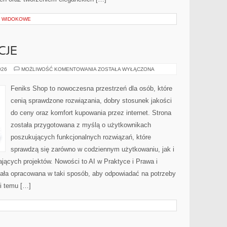
Y WIDOKOWE
CJE
PRAWA
026
MOŻLIWOŚĆ KOMENTOWANIA
ZOSTAŁA WYŁĄCZONA
I
REGULACJE
Feniks Shop to nowoczesna przestrzeń dla osób, które
cenią sprawdzone rozwiązania, dobry stosunek jakości
do ceny oraz komfort kupowania przez internet. Strona
została przygotowana z myślą o użytkownikach
poszukujących funkcjonalnych rozwiązań, które
sprawdzą się zarówno w codziennym użytkowaniu, jak i
ających projektów. Nowości to AI w Praktyce i Prawa i
tała opracowana w taki sposób, aby odpowiadać na potrzeby
ki temu […]