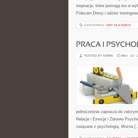
inspiracje, które pomogą mu w wy
Polecam Dresy i odzież treningowa
CATEGORIES:
GRY DLA DZIECI
PRACA I PSYCHO
POSTED BY ADMIN
MAJ - 23 -
jednocześnie zaprasza do zatrzym
Relacje i Emocje i Zdrowie Psychi
związane z psychologią. Można [