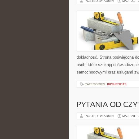
POSTED BY ADMIN
MAJ - 21 -
dokładność. Strona poświęcona dor
osób, które szukają doświadczone
samochodowymi oraz usługami zw
CATEGORIES:
IRISHROOTS
PYTANIA OD CZ
POSTED BY ADMIN
MAJ - 20 -