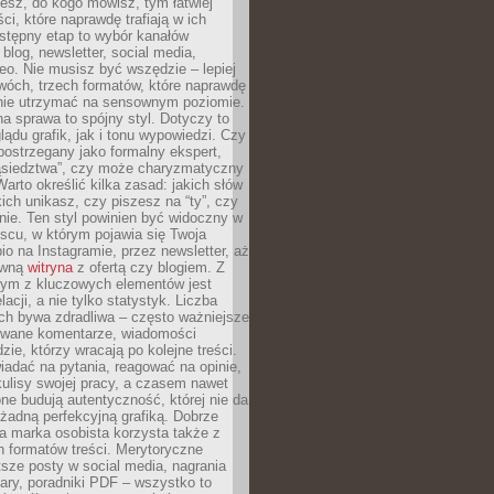
iesz, do kogo mówisz, tym łatwiej
ci, które naprawdę trafiają w ich
stępny etap to wybór kanałów
 blog, newsletter, social media,
eo. Nie musisz być wszędzie – lepiej
wóch, trzech formatów, które naprawdę
anie utrzymać na sensownym poziomie.
a sprawa to spójny styl. Dotyczy to
ądu grafik, jak i tonu wypowiedzi. Czy
ostrzegany jako formalny ekspert,
ąsiedztwa”, czy może charyzmatyczny
 Warto określić kilka zasad: jakich słów
ich unikasz, czy piszesz na “ty”, czy
alnie. Ten styl powinien być widoczny w
scu, w którym pojawia się Twoja
io na Instagramie, przez newsletter, aż
ówną
witryna
z ofertą czy blogiem. Z
ym z kluczowych elementów jest
acji, a nie tylko statystyk. Liczba
ch bywa zdradliwa – często ważniejsze
wane komentarze, wiadomości
zie, którzy wracają po kolejne treści.
adać na pytania, reagować na opinie,
ulisy swojej pracy, a czasem nawet
one budują autentyczność, której nie da
 żadną perfekcyjną grafiką. Dobrze
a marka osobista korzysta także z
 formatów treści. Merytoryczne
ótsze posty w social media, nagrania
ary, poradniki PDF – wszystko to