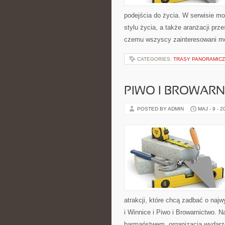
podejścia do życia. W serwisie m
stylu życia, a także aranżacji prz
czemu wszyscy zainteresowani m
CATEGORIES:
TRASY PANORAMIC
PIWO I BROWAR
POSTED BY ADMIN
MAJ - 9 - 2
atrakcji, które chcą zadbać o na
i Winnice i Piwo i Browarnictwo.
barmaństwem, organizacją wydarz