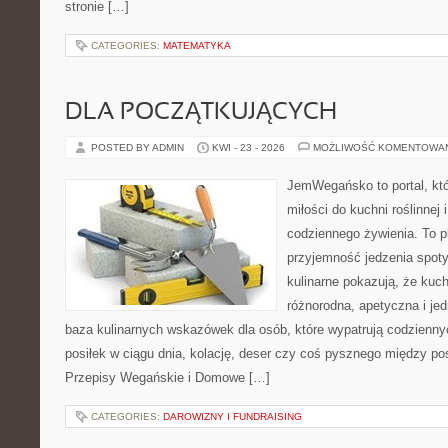
stronie […]
CATEGORIES:
MATEMATYKA
DLA POCZĄTKUJĄCYCH
POSTED BY ADMIN
KWI - 23 - 2026
MOŻLIWOŚĆ KOMENTOWA
JemWegańsko to portal, któ
miłości do kuchni roślinnej
codziennego żywienia. To pl
przyjemność jedzenia spoty
kulinarne pokazują, że ku
różnorodna, apetyczna i je
baza kulinarnych wskazówek dla osób, które wypatrują codzienny
posiłek w ciągu dnia, kolację, deser czy coś pysznego między po
Przepisy Wegańskie i Domowe […]
CATEGORIES:
DAROWIZNY I FUNDRAISING