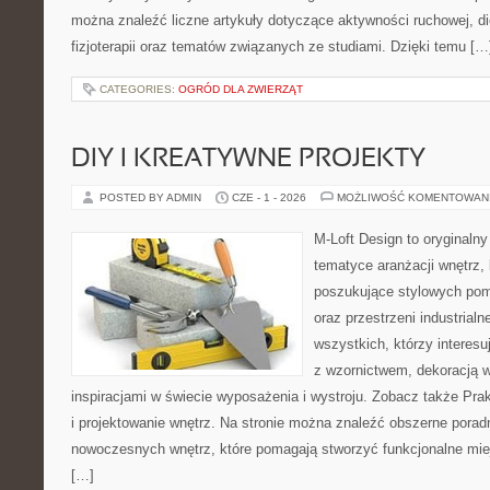
można znaleźć liczne artykuły dotyczące aktywności ruchowej, die
fizjoterapii oraz tematów związanych ze studiami. Dzięki temu […
CATEGORIES:
OGRÓD DLA ZWIERZĄT
DIY I KREATYWNE PROJEKTY
POSTED BY ADMIN
CZE - 1 - 2026
MOŻLIWOŚĆ KOMENTOWAN
M-Loft Design to oryginaln
tematyce aranżacji wnętrz, 
poszukujące stylowych po
oraz przestrzeni industrialn
wszystkich, którzy interes
z wzornictwem, dekoracją 
inspiracjami w świecie wyposażenia i wystroju. Zobacz także Prak
i projektowanie wnętrz. Na stronie można znaleźć obszerne porad
nowoczesnych wnętrz, które pomagają stworzyć funkcjonalne miej
[…]