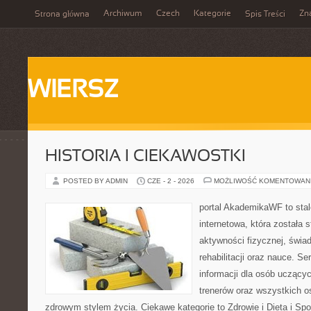
Archiwum
Czech
Kategorie
Zn
Strona główna
Spis Treści
WIERSZ
HISTORIA I CIEKAWOSTKI
POSTED BY ADMIN
CZE - 2 - 2026
MOŻLIWOŚĆ KOMENTOWAN
portal AkademikaWF to stal
internetowa, która została 
aktywności fizycznej, świa
rehabilitacji oraz nauce. Se
informacji dla osób uczącyc
trenerów oraz wszystkich 
zdrowym stylem życia. Ciekawe kategorie to Zdrowie i Dieta i Spor