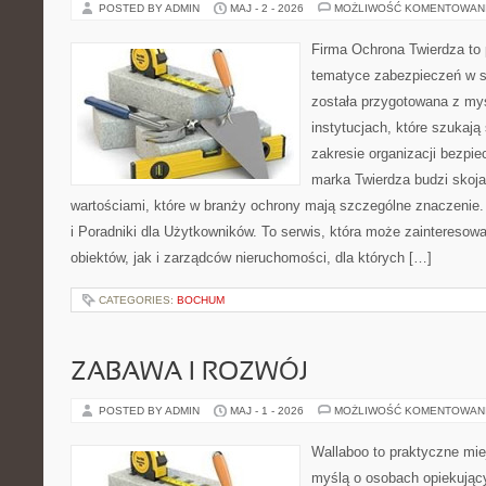
POSTED BY ADMIN
MAJ - 2 - 2026
MOŻLIWOŚĆ KOMENTOWAN
Firma Ochrona Twierdza to p
tematyce zabezpieczeń w s
została przygotowana z myś
instytucjach, które szukaj
zakresie organizacji bezp
marka Twierdza budzi skojar
wartościami, które w branży ochrony mają szczególne znaczenie.
i Poradniki dla Użytkowników. To serwis, która może zaintereso
obiektów, jak i zarządców nieruchomości, dla których […]
CATEGORIES:
BOCHUM
ZABAWA I ROZWÓJ
POSTED BY ADMIN
MAJ - 1 - 2026
MOŻLIWOŚĆ KOMENTOWAN
Wallaboo to praktyczne mie
myślą o osobach opiekujący