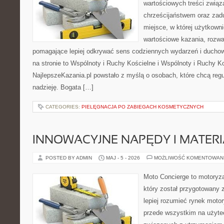
wartościowych treści zwią
chrześcijaństwem oraz zad
miejsce, w której użytkown
wartościowe kazania, rozwa
pomagające lepiej odkrywać sens codziennych wydarzeń i ducho
na stronie to Wspólnoty i Ruchy Kościelne i Wspólnoty i Ruchy K
NajlepszeKazania.pl powstało z myślą o osobach, które chcą regul
nadzieję. Bogata […]
CATEGORIES:
PIELĘGNACJA PO ZABIEGACH KOSMETYCZNYCH
INNOWACYJNE NAPĘDY I MATERI
POSTED BY ADMIN
MAJ - 5 - 2026
MOŻLIWOŚĆ KOMENTOWAN
Moto Concierge to motoryza
który został przygotowany
lepiej rozumieć rynek motor
przede wszystkim na użyte