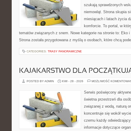
szukają sprawdzonych wsk
niemowląt. Strona skupia s
miesiącach i latach życia 
komforcie. To portal, w kt
tematów związanych z snem. Nowe kategorie na stronie to: Eko i N
Strona została przygotowana z myślą o osobach, które chcą pod
CATEGORIES:
TRASY PANORAMICZNE
KAJAKARSTWO DLA POCZĄTKUJ
POSTED BY ADMIN
KWI - 28 - 2026
MOŻLIWOŚĆ KOMENTOWA
Serwis poświęcony aktywn
świetna przestrzeń dla osó
związanej z wodą, naturą o
koncentruje się wokół wyci
czemu każdy odwiedzający
informacje dotyczące organ