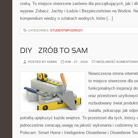
rzeką. To miejsce stworzone zarówno dla początkujących, jak i d
wypraw. Zobacz: Jachty i Łodzie i Bezpieczeństwo na Wodzie. N
kompendium wiedzy o szlakach wodnych, które […]
CATEGORIES:
STUDENTWPODROZY
DIY – ZRÓB TO SAM
POSTED BY ADMIN
KWI - 27 - 2026
MOŻLIWOŚĆ KOMENTOWA
Nowoczesna strona interne
to miejsce stworzone dla os
funkcjonalnych inspiracji d
oraz przestrzeni użytkowyc
rozbudowany świat produkt
światła, pokazując jak odp
potrafią upiększyć każde wnętrze. To przestrzeń dla tych, którzy 
jednocześnie zwracają uwagę na jakość wykonania i codzienny k
Polecam: Smart Home i Inteligentne Oświetlenie i Oświetlenie T