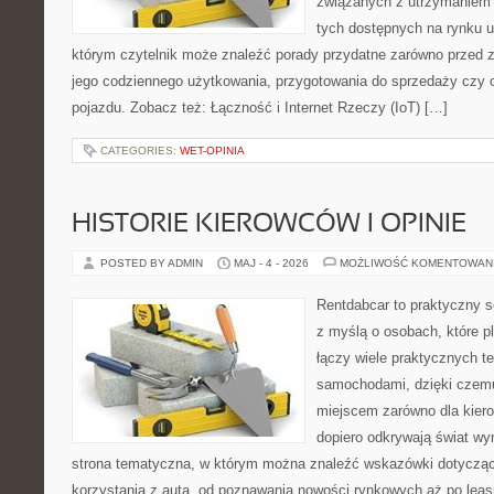
związanych z utrzymaniem
tych dostępnych na rynku 
którym czytelnik może znaleźć porady przydatne zarówno przed 
jego codziennego użytkowania, przygotowania do sprzedaży czy 
pojazdu. Zobacz też: Łączność i Internet Rzeczy (IoT) […]
CATEGORIES:
WET-OPINIA
HISTORIE KIEROWCÓW I OPINIE
POSTED BY ADMIN
MAJ - 4 - 2026
MOŻLIWOŚĆ KOMENTOWAN
Rentdabcar to praktyczny s
z myślą o osobach, które p
łączy wiele praktycznych 
samochodami, dzięki cze
miejscem zarówno dla kierow
dopiero odkrywają świat w
strona tematyczna, w którym można znaleźć wskazówki dotyczą
korzystania z auta, od poznawania nowości rynkowych aż po leas