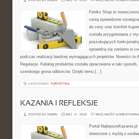
POSTED BY ADMIN
MAJ - 8 - 2026
MOŻLIWOŚĆ KOMENTOWAN
Feniks Shop to nowoczesna 
cenią sprawdzone rozwiązan
do ceny oraz komfort kupow
została przygotowana z my
poszukujących funkcjonalny
sprawdzą się zarówno w co
podczas realizacji bardziej wymagających projektów. Nowości to A
Regulacje. Katalog produktów została opracowana w taki sposób,
szerokiego grona odbiorców. Dzięki temu […]
CATEGORIES:
TURYSTYKA
KAZANIA I REFLEKSJE
POSTED BY ADMIN
MAJ - 6 - 2026
MOŻLIWOŚĆ KOMENTOWAN
Portal NajlepszeKazania.pl
stworzone z myślą o osoba