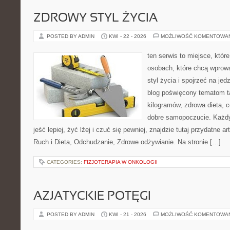
ZDROWY STYL ŻYCIA
POSTED BY ADMIN
KWI - 22 - 2026
MOŻLIWOŚĆ KOMENTOWA
ten serwis to miejsce, któr
osobach, które chcą wprowa
styl życia i spojrzeć na je
blog poświęcony tematom t
kilogramów, zdrowa dieta, c
dobre samopoczucie. Każdy
jeść lepiej, żyć lżej i czuć się pewniej, znajdzie tutaj przydatne a
Ruch i Dieta, Odchudzanie, Zdrowe odżywianie. Na stronie […]
CATEGORIES:
FIZJOTERAPIA W ONKOLOGII
AZJATYCKIE POTĘGI
POSTED BY ADMIN
KWI - 21 - 2026
MOŻLIWOŚĆ KOMENTOWA