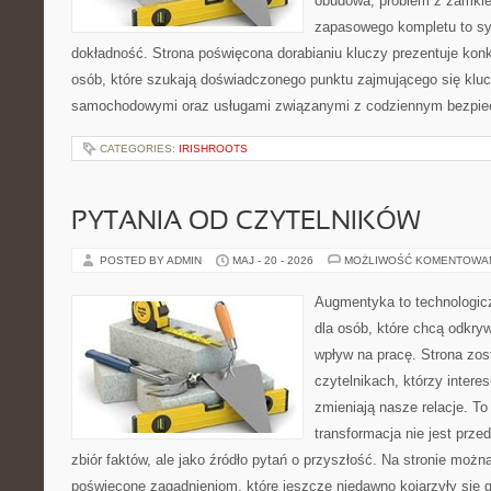
obudowa, problem z zamkie
zapasowego kompletu to syt
dokładność. Strona poświęcona dorabianiu kluczy prezentuje konk
osób, które szukają doświadczonego punktu zajmującego się klu
samochodowymi oraz usługami związanymi z codziennym bezpie
CATEGORIES:
IRISHROOTS
PYTANIA OD CZYTELNIKÓW
POSTED BY ADMIN
MAJ - 20 - 2026
MOŻLIWOŚĆ KOMENTOWA
Augmentyka to technologicz
dla osób, które chcą odkryw
wpływ na pracę. Strona zos
czytelnikach, którzy intere
zmieniają nasze relacje. T
transformacja nie jest prze
zbiór faktów, ale jako źródło pytań o przyszłość. Na stronie możn
poświęcone zagadnieniom, które jeszcze niedawno kojarzyły się g