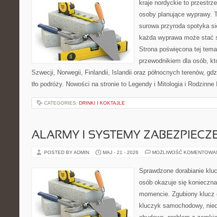
kraje nordyckie to przestr
osoby planujące wyprawy. T
surowa przyroda spotyka s
każda wyprawa może stać się
Strona poświęcona tej tema
przewodnikiem dla osób, któ
Szwecji, Norwegii, Finlandii, Islandii oraz północnych terenów, g
tło podróży. Nowości na stronie to Legendy i Mitologia i Rodzinne
CATEGORIES:
DRINKI I KOKTAJLE
ALARMY I SYSTEMY ZABEZPIECZ
POSTED BY ADMIN
MAJ - 21 - 2026
MOŻLIWOŚĆ KOMENTOWA
Sprawdzone dorabianie klucz
osób okazuje się konieczn
momencie. Zgubiony klucz 
kluczyk samochodowy, niedz