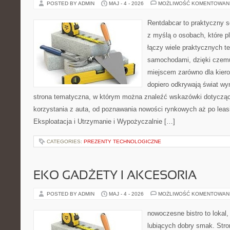
POSTED BY ADMIN
MAJ - 4 - 2026
MOŻLIWOŚĆ KOMENTOWAN
Rentdabcar to praktyczny s
z myślą o osobach, które p
łączy wiele praktycznych 
samochodami, dzięki cze
miejscem zarówno dla kierow
dopiero odkrywają świat w
strona tematyczna, w którym można znaleźć wskazówki dotyczą
korzystania z auta, od poznawania nowości rynkowych aż po leas
Eksploatacja i Utrzymanie i Wypożyczalnie […]
CATEGORIES:
PREZENTY TECHNOLOGICZNE
EKO GADŻETY I AKCESORIA
POSTED BY ADMIN
MAJ - 4 - 2026
MOŻLIWOŚĆ KOMENTOWAN
nowoczesne bistro to lokal,
lubiących dobry smak. Stro