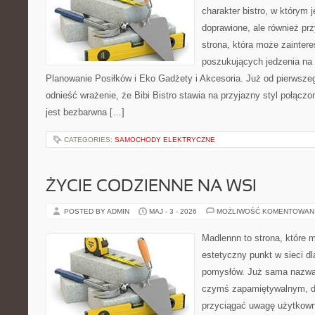
charakter bistro, w którym 
doprawione, ale również pr
strona, która może zaintere
poszukujących jedzenia na
Planowanie Posiłków i Eko Gadżety i Akcesoria. Już od pierwsze
odnieść wrażenie, że Bibi Bistro stawia na przyjazny styl połączo
jest bezbarwna […]
CATEGORIES:
SAMOCHODY ELEKTRYCZNE
ŻYCIE CODZIENNE NA WSI
POSTED BY ADMIN
MAJ - 3 - 2026
MOŻLIWOŚĆ KOMENTOWAN
Madlennn to strona, które 
estetyczny punkt w sieci d
pomysłów. Już sama nazwa 
czymś zapamiętywalnym, d
przyciągać uwagę użytkowni