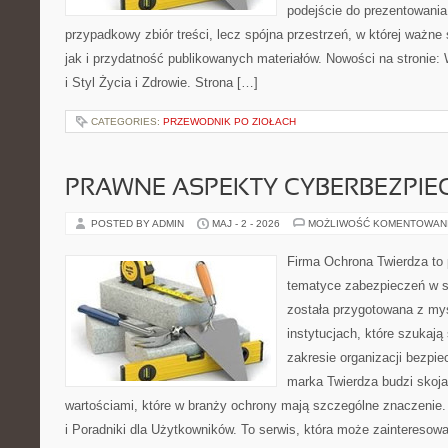
podejście do prezentowania 
przypadkowy zbiór treści, lecz spójna przestrzeń, w której ważne
jak i przydatność publikowanych materiałów. Nowości na stronie: W
i Styl Życia i Zdrowie. Strona […]
CATEGORIES:
PRZEWODNIK PO ZIOŁACH
PRAWNE ASPEKTY CYBERBEZPI
POSTED BY ADMIN
MAJ - 2 - 2026
MOŻLIWOŚĆ KOMENTOWAN
Firma Ochrona Twierdza to p
tematyce zabezpieczeń w s
została przygotowana z myś
instytucjach, które szukaj
zakresie organizacji bezp
marka Twierdza budzi skojar
wartościami, które w branży ochrony mają szczególne znaczenie.
i Poradniki dla Użytkowników. To serwis, która może zaintereso