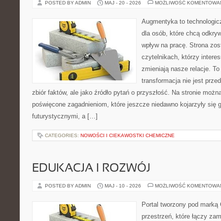
POSTED BY ADMIN
MAJ - 20 - 2026
MOŻLIWOŚĆ KOMENTOWA
Augmentyka to technologicz
dla osób, które chcą odkryw
wpływ na pracę. Strona zos
czytelnikach, którzy intere
zmieniają nasze relacje. T
transformacja nie jest prze
zbiór faktów, ale jako źródło pytań o przyszłość. Na stronie możn
poświęcone zagadnieniom, które jeszcze niedawno kojarzyły się g
futurystycznymi, a […]
CATEGORIES:
NOWOŚCI I CIEKAWOSTKI CHEMICZNE
EDUKACJA I ROZWÓJ
POSTED BY ADMIN
MAJ - 10 - 2026
MOŻLIWOŚĆ KOMENTOWA
Portal tworzony pod marką
przestrzeń, które łączy zam