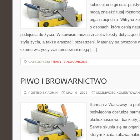
kobiecej energii oraz prakt
mogą znaleźć tutaj różnorod
organizacji dnia. Witryna z
o osobach, które cenią nat
podejścia do życia. W serwisie można znaleźć teksty dotyczące 
stylu życia, a także aranżacji przestrzeni. Materiały są tworzone
czemu wszyscy zainteresowani mogą […]
CATEGORIES:
TRASY PANORAMICZNE
PIWO I BROWARNICTWO
POSTED BY ADMIN
MAJ - 9 - 2026
MOŻLIWOŚĆ KOMENTOWAN
Barman z Warszawy to profe
poświęcona obsłudze barma
okolicznościowe, bankiety, 
Serwis skupia się na organi
którym każda zabawa nabier