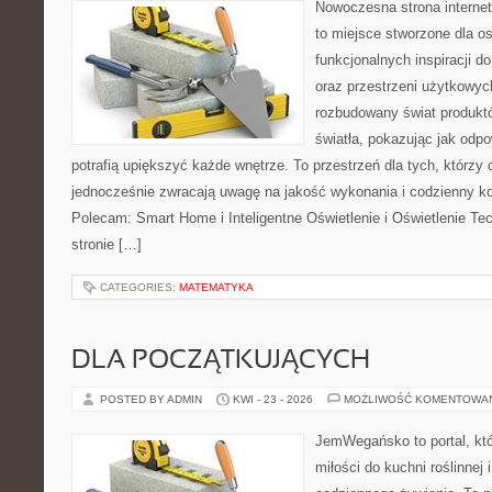
Nowoczesna strona interne
to miejsce stworzone dla os
funkcjonalnych inspiracji d
oraz przestrzeni użytkowyc
rozbudowany świat produkt
światła, pokazując jak odp
potrafią upiększyć każde wnętrze. To przestrzeń dla tych, którzy 
jednocześnie zwracają uwagę na jakość wykonania i codzienny k
Polecam: Smart Home i Inteligentne Oświetlenie i Oświetlenie T
stronie […]
CATEGORIES:
MATEMATYKA
DLA POCZĄTKUJĄCYCH
POSTED BY ADMIN
KWI - 23 - 2026
MOŻLIWOŚĆ KOMENTOWA
JemWegańsko to portal, któ
miłości do kuchni roślinnej