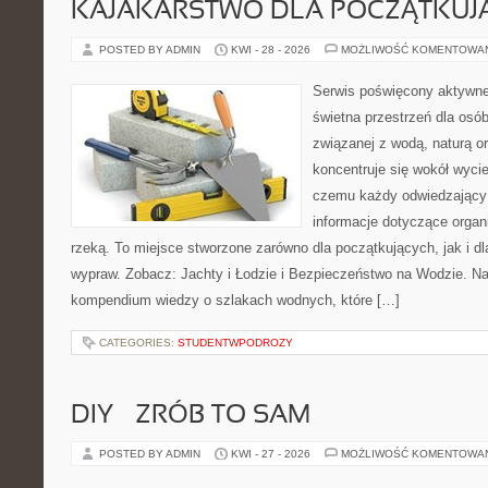
KAJAKARSTWO DLA POCZĄTKUJ
POSTED BY ADMIN
KWI - 28 - 2026
MOŻLIWOŚĆ KOMENTOWA
Serwis poświęcony aktywn
świetna przestrzeń dla osó
związanej z wodą, naturą o
koncentruje się wokół wyci
czemu każdy odwiedzający
informacje dotyczące organ
rzeką. To miejsce stworzone zarówno dla początkujących, jak i d
wypraw. Zobacz: Jachty i Łodzie i Bezpieczeństwo na Wodzie. N
kompendium wiedzy o szlakach wodnych, które […]
CATEGORIES:
STUDENTWPODROZY
DIY – ZRÓB TO SAM
POSTED BY ADMIN
KWI - 27 - 2026
MOŻLIWOŚĆ KOMENTOWA