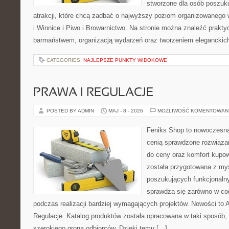
stworzone dla osób poszuk
atrakcji, które chcą zadbać o najwyższy poziom organizowanego
i Winnice i Piwo i Browarnictwo. Na stronie można znaleźć prak
barmaństwem, organizacją wydarzeń oraz tworzeniem eleganckic
CATEGORIES:
NAJLEPSZE PUNKTY WIDOKOWE
PRAWA I REGULACJE
POSTED BY ADMIN
MAJ - 8 - 2026
MOŻLIWOŚĆ KOMENTOWAN
Feniks Shop to nowoczesna 
cenią sprawdzone rozwiązan
do ceny oraz komfort kupow
została przygotowana z my
poszukujących funkcjonalny
sprawdzą się zarówno w co
podczas realizacji bardziej wymagających projektów. Nowości to A
Regulacje. Katalog produktów została opracowana w taki sposób,
szerokiego grona odbiorców. Dzięki temu […]