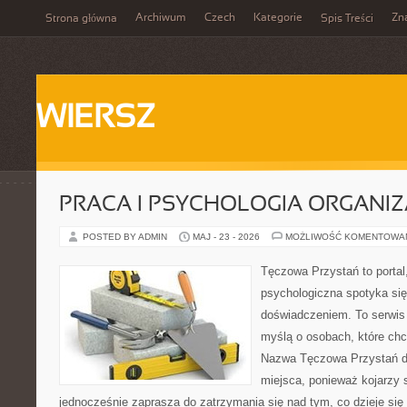
Archiwum
Czech
Kategorie
Zn
Strona główna
Spis Treści
WIERSZ
PRACA I PSYCHOLOGIA ORGANIZ
POSTED BY ADMIN
MAJ - 23 - 2026
MOŻLIWOŚĆ KOMENTOWA
Tęczowa Przystań to portal
psychologiczna spotyka si
doświadczeniem. To serwis
myślą o osobach, które ch
Nazwa Tęczowa Przystań d
miejsca, ponieważ kojarzy 
jednocześnie zaprasza do zatrzymania się nad tym, co dzieje si