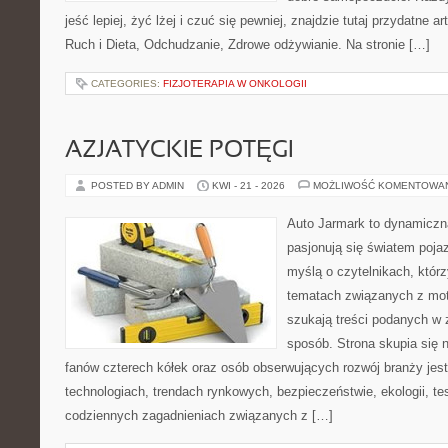
jeść lepiej, żyć lżej i czuć się pewniej, znajdzie tutaj przydatne a
Ruch i Dieta, Odchudzanie, Zdrowe odżywianie. Na stronie […]
CATEGORIES:
FIZJOTERAPIA W ONKOLOGII
AZJATYCKIE POTĘGI
POSTED BY ADMIN
KWI - 21 - 2026
MOŻLIWOŚĆ KOMENTOWA
Auto Jarmark to dynamiczna
pasjonują się światem poja
myślą o czytelnikach, któr
tematach związanych z mot
szukają treści podanych w 
sposób. Strona skupia się 
fanów czterech kółek oraz osób obserwujących rozwój branży jes
technologiach, trendach rynkowych, bezpieczeństwie, ekologii, t
codziennych zagadnieniach związanych z […]