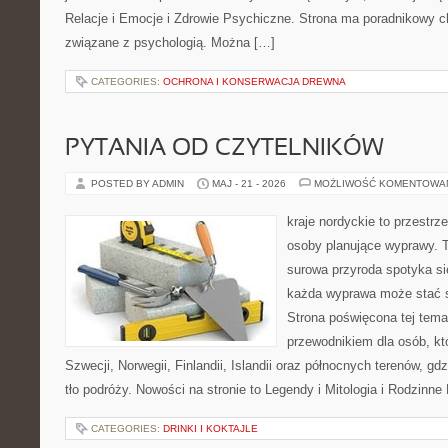
Relacje i Emocje i Zdrowie Psychiczne. Strona ma poradnikowy c
związane z psychologią. Można […]
CATEGORIES:
OCHRONA I KONSERWACJA DREWNA
PYTANIA OD CZYTELNIKÓW
POSTED BY ADMIN
MAJ - 21 - 2026
MOŻLIWOŚĆ KOMENTOWA
kraje nordyckie to przestr
osoby planujące wyprawy. T
surowa przyroda spotyka s
każda wyprawa może stać się
Strona poświęcona tej tema
przewodnikiem dla osób, któ
Szwecji, Norwegii, Finlandii, Islandii oraz północnych terenów, g
tło podróży. Nowości na stronie to Legendy i Mitologia i Rodzinne
CATEGORIES:
DRINKI I KOKTAJLE