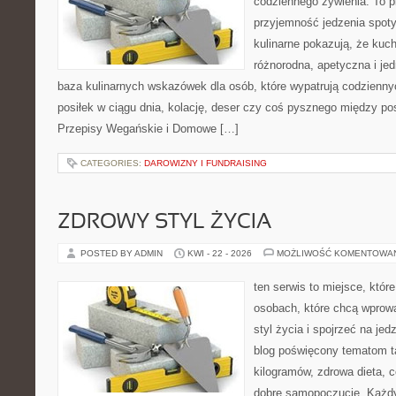
codziennego żywienia. To pl
przyjemność jedzenia spoty
kulinarne pokazują, że ku
różnorodna, apetyczna i je
baza kulinarnych wskazówek dla osób, które wypatrują codzienny
posiłek w ciągu dnia, kolację, deser czy coś pysznego między po
Przepisy Wegańskie i Domowe […]
CATEGORIES:
DAROWIZNY I FUNDRAISING
ZDROWY STYL ŻYCIA
POSTED BY ADMIN
KWI - 22 - 2026
MOŻLIWOŚĆ KOMENTOWA
ten serwis to miejsce, któr
osobach, które chcą wprowa
styl życia i spojrzeć na je
blog poświęcony tematom t
kilogramów, zdrowa dieta, c
dobre samopoczucie. Każdy