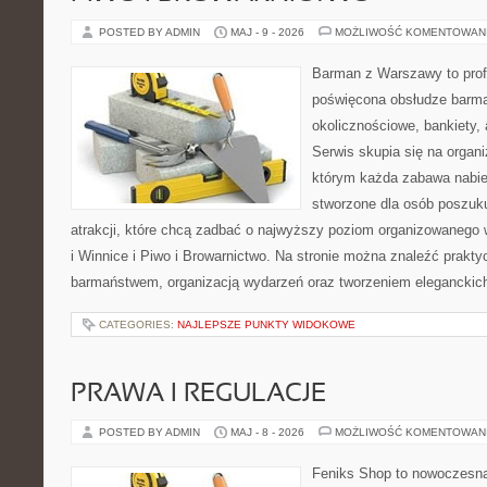
POSTED BY ADMIN
MAJ - 9 - 2026
MOŻLIWOŚĆ KOMENTOWAN
Barman z Warszawy to profe
poświęcona obsłudze barma
okolicznościowe, bankiety, 
Serwis skupia się na organi
którym każda zabawa nabier
stworzone dla osób poszuk
atrakcji, które chcą zadbać o najwyższy poziom organizowanego
i Winnice i Piwo i Browarnictwo. Na stronie można znaleźć prak
barmaństwem, organizacją wydarzeń oraz tworzeniem eleganckic
CATEGORIES:
NAJLEPSZE PUNKTY WIDOKOWE
PRAWA I REGULACJE
POSTED BY ADMIN
MAJ - 8 - 2026
MOŻLIWOŚĆ KOMENTOWAN
Feniks Shop to nowoczesna 