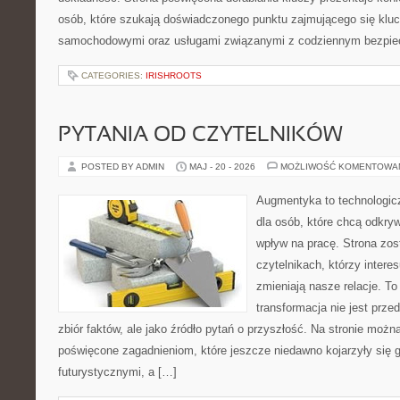
osób, które szukają doświadczonego punktu zajmującego się klu
samochodowymi oraz usługami związanymi z codziennym bezpie
CATEGORIES:
IRISHROOTS
PYTANIA OD CZYTELNIKÓW
POSTED BY ADMIN
MAJ - 20 - 2026
MOŻLIWOŚĆ KOMENTOWA
Augmentyka to technologicz
dla osób, które chcą odkryw
wpływ na pracę. Strona zos
czytelnikach, którzy intere
zmieniają nasze relacje. T
transformacja nie jest prze
zbiór faktów, ale jako źródło pytań o przyszłość. Na stronie możn
poświęcone zagadnieniom, które jeszcze niedawno kojarzyły się g
futurystycznymi, a […]