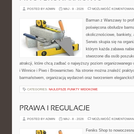
POSTED BY ADMIN
MAJ - 9 - 2026
MOŻLIWOŚĆ KOMENTOWAN
Barman z Warszawy to profe
poświęcona obsłudze barma
okolicznościowe, bankiety, 
Serwis skupia się na organi
którym każda zabawa nabier
stworzone dla osób poszuk
atrakcji, które chcą zadbać o najwyższy poziom organizowanego
i Winnice i Piwo i Browarnictwo. Na stronie można znaleźć prak
barmaństwem, organizacją wydarzeń oraz tworzeniem eleganckic
CATEGORIES:
NAJLEPSZE PUNKTY WIDOKOWE
PRAWA I REGULACJE
POSTED BY ADMIN
MAJ - 8 - 2026
MOŻLIWOŚĆ KOMENTOWAN
Feniks Shop to nowoczesna 