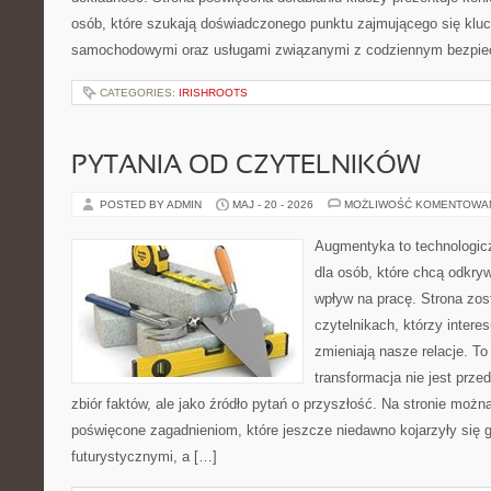
osób, które szukają doświadczonego punktu zajmującego się klu
samochodowymi oraz usługami związanymi z codziennym bezpie
CATEGORIES:
IRISHROOTS
PYTANIA OD CZYTELNIKÓW
POSTED BY ADMIN
MAJ - 20 - 2026
MOŻLIWOŚĆ KOMENTOWA
Augmentyka to technologicz
dla osób, które chcą odkryw
wpływ na pracę. Strona zos
czytelnikach, którzy intere
zmieniają nasze relacje. T
transformacja nie jest prze
zbiór faktów, ale jako źródło pytań o przyszłość. Na stronie możn
poświęcone zagadnieniom, które jeszcze niedawno kojarzyły się g
futurystycznymi, a […]