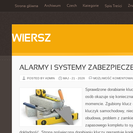
Archiwum
Czech
Kategorie
Zn
Strona główna
Spis Treści
WIERSZ
ALARMY I SYSTEMY ZABEZPIECZ
POSTED BY ADMIN
MAJ - 21 - 2026
MOŻLIWOŚĆ KOMENTOWA
Sprawdzone dorabianie klucz
osób okazuje się konieczn
momencie. Zgubiony klucz 
kluczyk samochodowy, niedz
obudowa, problem z zamkie
zapasowego kompletu to syt
dokładność. Strona poświęcona dorabianiu kluczy prezentuje konk