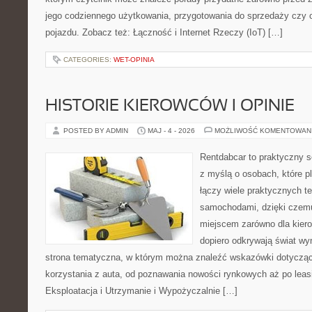
jego codziennego użytkowania, przygotowania do sprzedaży czy 
pojazdu. Zobacz też: Łączność i Internet Rzeczy (IoT) […]
CATEGORIES:
WET-OPINIA
HISTORIE KIEROWCÓW I OPINIE
POSTED BY ADMIN
MAJ - 4 - 2026
MOŻLIWOŚĆ KOMENTOWAN
Rentdabcar to praktyczny s
z myślą o osobach, które p
łączy wiele praktycznych 
samochodami, dzięki cze
miejscem zarówno dla kierow
dopiero odkrywają świat w
strona tematyczna, w którym można znaleźć wskazówki dotyczą
korzystania z auta, od poznawania nowości rynkowych aż po leas
Eksploatacja i Utrzymanie i Wypożyczalnie […]