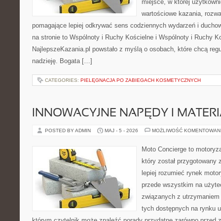
miejsce, w której użytkown
wartościowe kazania, rozwa
pomagające lepiej odkrywać sens codziennych wydarzeń i ducho
na stronie to Wspólnoty i Ruchy Kościelne i Wspólnoty i Ruchy K
NajlepszeKazania.pl powstało z myślą o osobach, które chcą regul
nadzieję. Bogata […]
CATEGORIES:
PIELĘGNACJA PO ZABIEGACH KOSMETYCZNYCH
INNOWACYJNE NAPĘDY I MATERI
POSTED BY ADMIN
MAJ - 5 - 2026
MOŻLIWOŚĆ KOMENTOWAN
Moto Concierge to motoryza
który został przygotowany
lepiej rozumieć rynek motor
przede wszystkim na użyte
związanych z utrzymaniem
tych dostępnych na rynku 
którym czytelnik może znaleźć porady przydatne zarówno przed 